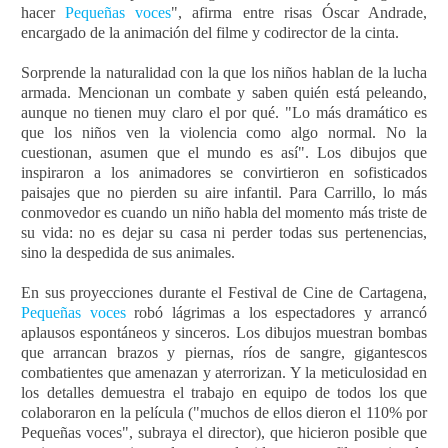
hacer
Pequeñas voces
", afirma entre risas Óscar Andrade,
encargado de la animación del filme y codirector de la cinta.
Sorprende la naturalidad con la que los niños hablan de la lucha
armada. Mencionan un combate y saben quién está peleando,
aunque no tienen muy claro el por qué. "Lo más dramático es
que los niños ven la violencia como algo normal. No la
cuestionan, asumen que el mundo es así". Los dibujos que
inspiraron a los animadores se convirtieron en sofisticados
paisajes que no pierden su aire infantil. Para Carrillo, lo más
conmovedor es cuando un niño habla del momento más triste de
su vida: no es dejar su casa ni perder todas sus pertenencias,
sino la despedida de sus animales.
En sus proyecciones durante el Festival de Cine de Cartagena,
Pequeñas voces
robó lágrimas a los espectadores y arrancó
aplausos espontáneos y sinceros. Los dibujos muestran bombas
que arrancan brazos y piernas, ríos de sangre, gigantescos
combatientes que amenazan y aterrorizan. Y la meticulosidad en
los detalles demuestra el trabajo en equipo de todos los que
colaboraron en la película ("muchos de ellos dieron el 110% por
Pequeñas voces", subraya el director), que hicieron posible que