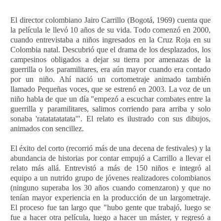
El director colombiano Jairo Carrillo (Bogotá, 1969) cuenta que
la película le llevó 10 años de su vida. Todo comenzó en 2000,
cuando entrevistaba a niños ingresados en la Cruz Roja en su
Colombia natal. Descubrió que el drama de los desplazados, los
campesinos obligados a dejar su tierra por amenazas de la
guerrilla o los paramilitares, era aún mayor cuando era contado
por un niño. Ahí nació un cortometraje animado también
llamado Pequeñas voces, que se estrenó en 2003. La voz de un
niño habla de que un día "empezó a escuchar combates entre la
guerrilla y paramilitares, salimos corriendo para arriba y solo
sonaba 'ratatatatatata'". El relato es ilustrado con sus dibujos,
animados con sencillez.
El éxito del corto (recorrió más de una decena de festivales) y la
abundancia de historias por contar empujó a Carrillo a llevar el
relato más allá. Entrevistó a más de 150 niños e integró al
equipo a un nutrido grupo de jóvenes realizadores colombianos
(ninguno superaba los 30 años cuando comenzaron) y que no
tenían mayor experiencia en la producción de un largometraje.
El proceso fue tan largo que "hubo gente que trabajó, luego se
fue a hacer otra película, luego a hacer un máster, y regresó a